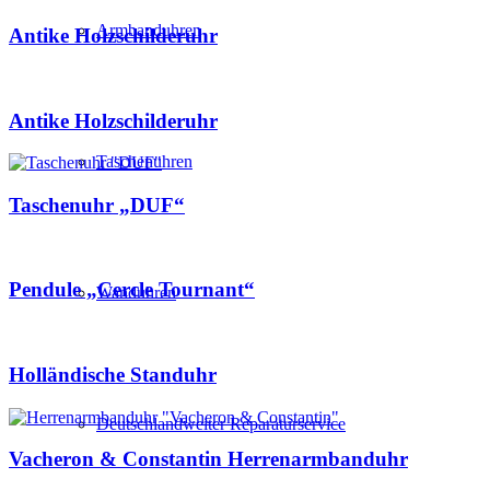
Armbanduhren
Antike Holzschilderuhr
Antike Holzschilderuhr
Taschenuhren
Taschenuhr „DUF“
Pendule „Cercle Tournant“
Wanduhren
Holländische Standuhr
Deutschlandweiter Reparaturservice
Vacheron & Constantin Herrenarmbanduhr