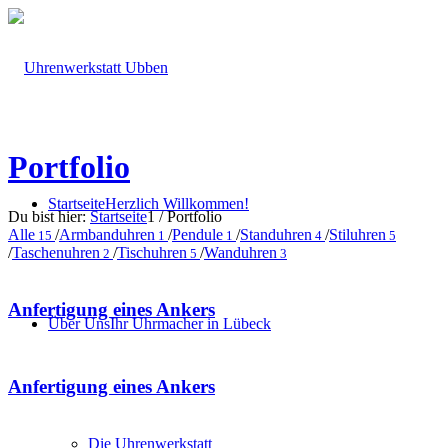
Portfolio
Startseite
Herzlich Willkommen!
Du bist hier:
Startseite
1
/
Portfolio
Alle
/
Armbanduhren
/
Pendule
/
Standuhren
/
Stiluhren
15
1
1
4
5
/
Taschenuhren
/
Tischuhren
/
Wanduhren
2
5
3
Anfertigung eines Ankers
Über Uns
Ihr Uhrmacher in Lübeck
Anfertigung eines Ankers
Die Uhrenwerkstatt